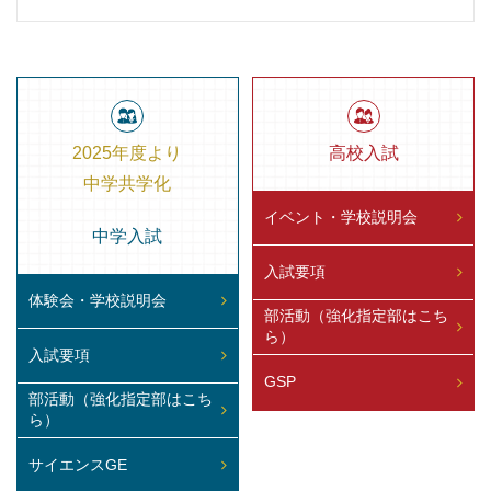
2025年度より
高校入試
中学共学化
イベント・学校説明会
中学入試
入試要項
体験会・学校説明会
部活動（強化指定部はこち
ら）
入試要項
GSP
部活動（強化指定部はこち
ら）
サイエンスGE