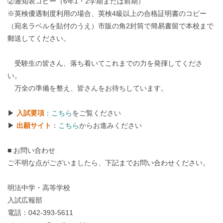
②通知表コピー（6年1・2学期または前期）
※英検優遇制度利用の場合、英検4級以上の合格証明書のコピー
（宛名ラベルを貼付のうえ）市販の角2封筒で簡易書留で本校まで
郵送してください。
受験生の皆さん、落ち着いてこれまでの力を発揮してくださ
い。
万全の準備を整え、皆さんをお待ちしています。
▶
入試要項
：
こちら
をご覧ください
▶
出願サイト
：
こちら
からお進みください
■ お問い合わせ
ご不明な点がございましたら、下記までお問い合わせください。
明法中学・高等学校
入試広報部
電話：042-393-5611