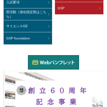
入試要項
GSP
部活動（強化指定部はこち
ら）
サイエンスGE
GSP foundation