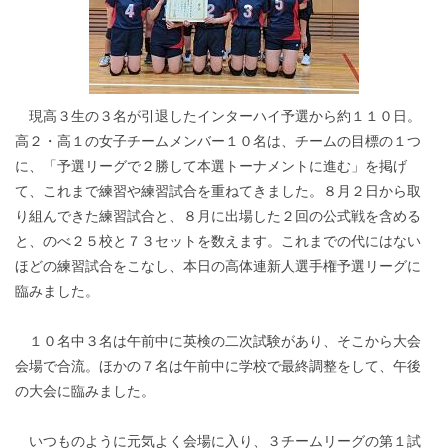
現高３生の３名が引退したインターハイ予選から約１１０日。
高２・高１の女子チームメンバー１０名は、チームの目標の１つ
に、「予選リーグで２勝して本選トーナメントに進む」を掲げ
て、これまで練習や練習試合を重ねてきました。８月２日から取
り組んできた練習試合と、８月に出場した２回の公式戦を含める
と、のべ２５校と７３セットを数えます。これまでの代にはない
ほどの練習試合をこなし、本日の高体連新人選手権予選リーグに
臨みました。
１０名中３名は午前中に英検の二次試験があり、そこから大会
会場で合流。ほかの７名は午前中に学校で最終調整をして、午後
の大会に臨みました。
いつものように元気よく会場に入り、３チームリーグの第１試