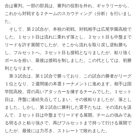
合は審判。一部の部員は、審判の役割を外れ、ギャラリーから、
これから対戦する２チームのスカウティング（分析）を行いまし
た。
そして、第２試合が、本校の初戦。対戦相手は広尾学園高校で
した。１セット目は流れに乗れず落とし、２セット目も中盤まで
リードを許す展開でしたが、そこから流れを取り戻し逆転勝ち
し、フルセットへ。３セット目も接戦となりましたが、粘り強く
ボールを拾い、最後は接戦を制しました。この代としては、初勝
利となります。
第３試合は、第１試合で勝っており、この試合の勝者がリーグ
１位となり、２週間後の本選トーナメントに進めます。相手は国
学院高校。背の高いアタッカーを擁するチームでした。１セット
目は、序盤に連続失点してしまい、その後粘りましたが、落とし
ました。しかし、第２試合に勝利した選手たちは、その流れを汲
んで、２セット目は中盤までリードする展開。チームの強みであ
る明るさと粘り強さで、再びフルセットまで持って行ける展開で
したが、最後には力尽き、ストレートで敗れました。