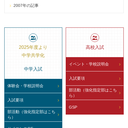
2007年の記事
2025年度より
高校入試
中学共学化
イベント・学校説明会
中学入試
入試要項
体験会・学校説明会
部活動（強化指定部はこち
ら）
入試要項
GSP
部活動（強化指定部はこち
ら）