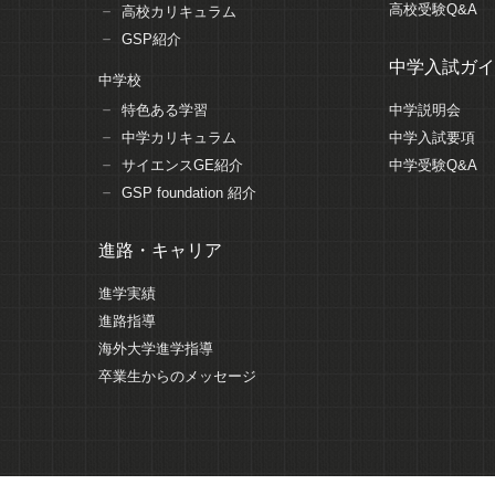
高校受験Q&A
高校カリキュラム
GSP紹介
中学入試ガイ
中学校
特色ある学習
中学説明会
中学カリキュラム
中学入試要項
サイエンスGE紹介
中学受験Q&A
GSP foundation 紹介
進路・キャリア
進学実績
進路指導
海外大学進学指導
卒業生からのメッセージ