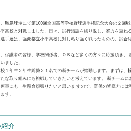
、昭島球場にて第100回全国高等学校野球選手権記念大会の２回
小平高校と対戦しました。日々、試行錯誤を繰り返し、努力を重ね
た選手達は、強豪都立小平高校に対し粘り強く戦ったものの、試合
。
、保護者の皆様、学校関係者、ＯＢなど多くの方々に応援頂き、 
ざいました。
高校１年生２年生総勢２１名での新チームが始動します。まずは、
たな取り組みにも挑戦していきたいと考えています。 新チームに
何事にも一生懸命頑張りたいと思いま すので、関係の皆様方には
します。
の紹介