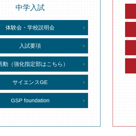
中学入試
体験会・学校説明会
入試要項
活動（強化指定部はこちら）
サイエンスGE
GSP foundation