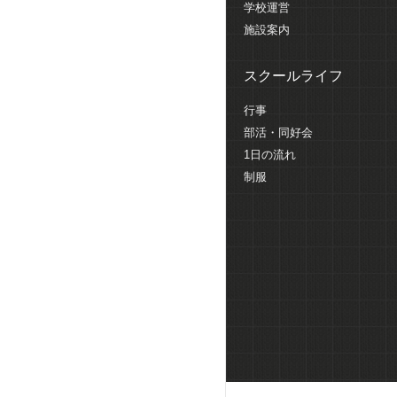
学校運営
施設案内
スクールライフ
行事
部活・同好会
1日の流れ
制服