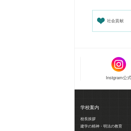
社会貢献
Instgram公
学校案内
校長挨拶
建学の精神・明法の教育