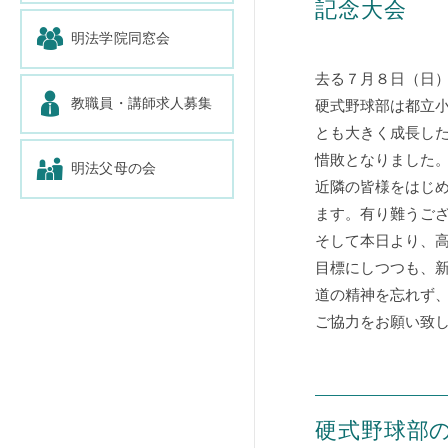
記念大会
明法学院同窓会
去る７月８日（日）
教職員・講師求人募集
硬式野球部は都立
とも大きく成長し
惜敗となりました
明法父母の会
近隣の皆様をはじめ
ます。有り難うご
そして本日より、
目標にしつつも、新
道の精神を忘れず、
ご協力をお願い致
硬式野球部