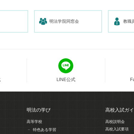
明法学院同窓会
教職
式
LINE公式
F
明法の学び
高校入試ガイ
高等学校
高校説明会
高校入試要項
特色ある学習